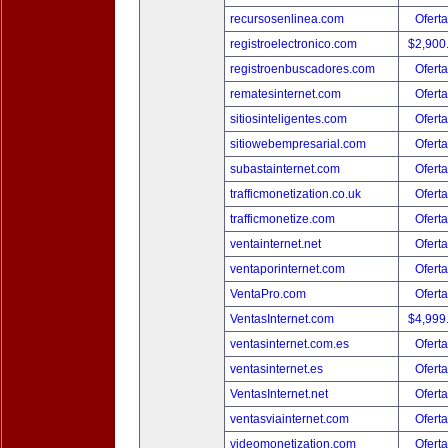
recursosenlinea.com
Oferta
registroelectronico.com
$2,900
registroenbuscadores.com
Oferta
rematesinternet.com
Oferta
sitiosinteligentes.com
Oferta
sitiowebempresarial.com
Oferta
subastainternet.com
Oferta
trafficmonetization.co.uk
Oferta
trafficmonetize.com
Oferta
ventainternet.net
Oferta
ventaporinternet.com
Oferta
VentaPro.com
Oferta
VentasInternet.com
$4,999
ventasinternet.com.es
Oferta
ventasinternet.es
Oferta
VentasInternet.net
Oferta
ventasviainternet.com
Oferta
videomonetization.com
Oferta