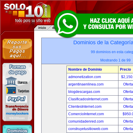
Dominios de la Categorí
99 dominios en esta categ
Mostrando 1 de 99
Nombre de Dominio
Precio
admonetization.com
$2,150
argentinaenlinea.com
Oferta
blogdescargas.com
Oferta
ClasificadosInternet.com
Oferta
ClientesInternet.com
Oferta
ComercioInternet.com
$950.
comunidadenred.com
Oferta
construyetusitioweb.com
Oferta