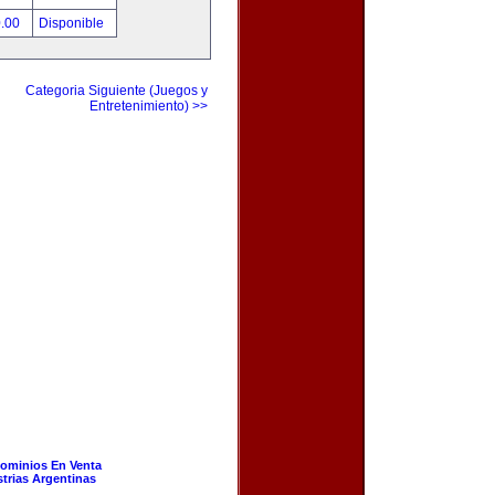
0.00
Disponible
Categoria Siguiente (Juegos y
Entretenimiento) >>
ominios En Venta
strias Argentinas