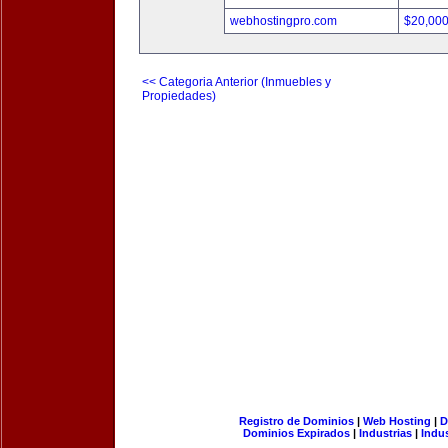
webhostingpro.com
$20,00
<< Categoria Anterior (Inmuebles y
Propiedades)
Registro de Dominios
|
Web Hosting
|
D
Dominios Expirados
|
Industrias
|
Indu