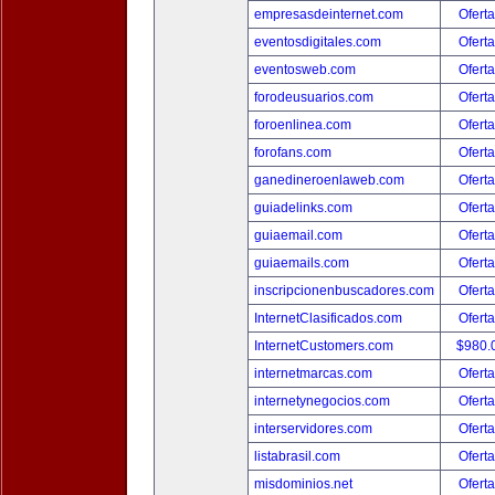
empresasdeinternet.com
Oferta
eventosdigitales.com
Oferta
eventosweb.com
Oferta
forodeusuarios.com
Oferta
foroenlinea.com
Oferta
forofans.com
Oferta
ganedineroenlaweb.com
Oferta
guiadelinks.com
Oferta
guiaemail.com
Oferta
guiaemails.com
Oferta
inscripcionenbuscadores.com
Oferta
InternetClasificados.com
Oferta
InternetCustomers.com
$980.
internetmarcas.com
Oferta
internetynegocios.com
Oferta
interservidores.com
Oferta
listabrasil.com
Oferta
misdominios.net
Oferta