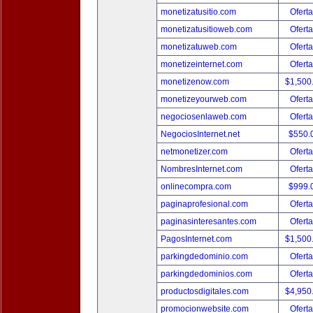
monetizatusitio.com
Oferta
monetizatusitioweb.com
Oferta
monetizatuweb.com
Oferta
monetizeinternet.com
Oferta
monetizenow.com
$1,500
monetizeyourweb.com
Oferta
negociosenlaweb.com
Oferta
NegociosInternet.net
$550.
netmonetizer.com
Oferta
NombresInternet.com
Oferta
onlinecompra.com
$999.
paginaprofesional.com
Oferta
paginasinteresantes.com
Oferta
PagosInternet.com
$1,500
parkingdedominio.com
Oferta
parkingdedominios.com
Oferta
productosdigitales.com
$4,950
promocionwebsite.com
Oferta