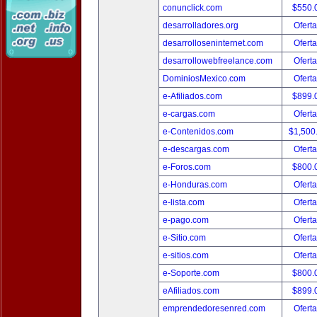
conunclick.com
$550.
desarrolladores.org
Oferta
desarrolloseninternet.com
Oferta
desarrollowebfreelance.com
Oferta
DominiosMexico.com
Oferta
e-Afiliados.com
$899.
e-cargas.com
Oferta
e-Contenidos.com
$1,500
e-descargas.com
Oferta
e-Foros.com
$800.
e-Honduras.com
Oferta
e-lista.com
Oferta
e-pago.com
Oferta
e-Sitio.com
Oferta
e-sitios.com
Oferta
e-Soporte.com
$800.
eAfiliados.com
$899.
emprendedoresenred.com
Oferta