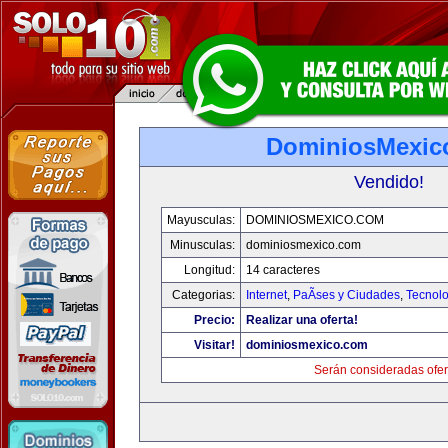
DominiosMexic
Vendido!
Mayusculas:
DOMINIOSMEXICO.COM
Minusculas:
dominiosmexico.com
Longitud:
14 caracteres
Categorias:
Internet
,
PaÃ­ses y Ciudades
,
Tecnolo
Precio:
Realizar una oferta!
Visitar!
dominiosmexico.com
Serán consideradas ofer