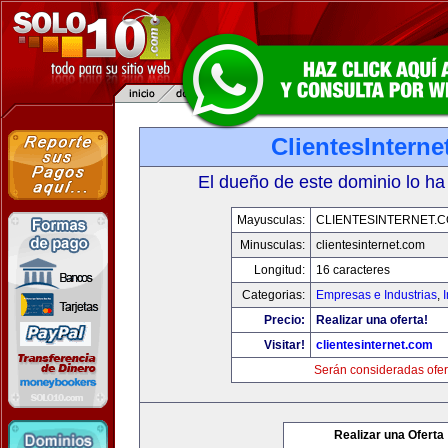
ClientesIntern
El dueño de este dominio lo ha
Mayusculas:
CLIENTESINTERNET.
Minusculas:
clientesinternet.com
Longitud:
16 caracteres
Categorias:
Empresas e Industrias
,
I
Precio:
Realizar una oferta!
Visitar!
clientesinternet.com
Serán consideradas ofer
Realizar una Oferta