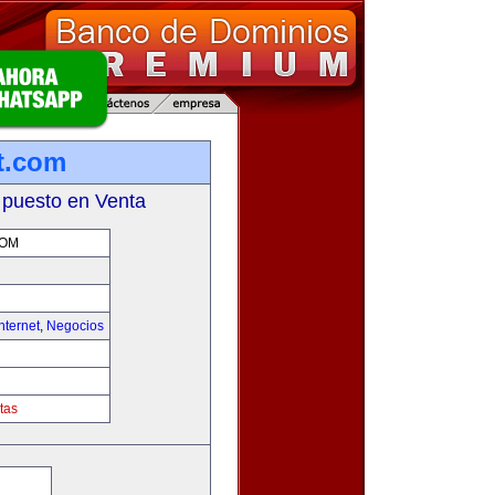
et.com
 puesto en Venta
COM
nternet
,
Negocios
tas