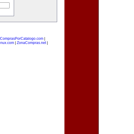
ComprasPorCatalogo.com
|
inux.com
|
ZonaCompras.net
|