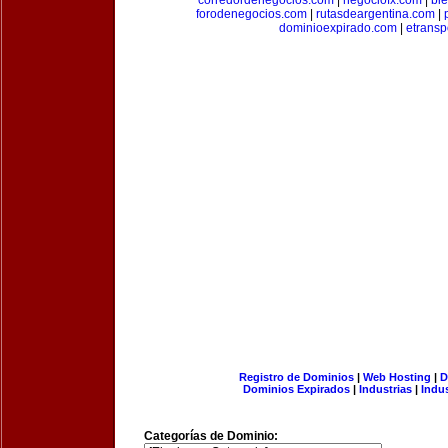
corredordenegocios.com
|
negociofx.com
|
bi
forodenegocios.com
|
rutasdeargentina.com
|
dominioexpirado.com
|
etransp
Registro de Dominios
|
Web Hosting
|
D
Dominios Expirados
|
Industrias
|
Indu
Categorías de Dominio: