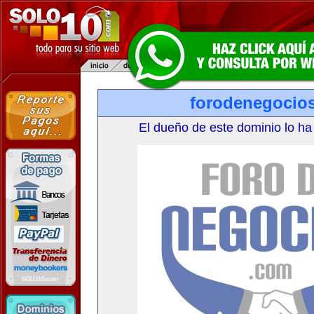
forodenegocio
El dueño de este dominio lo ha