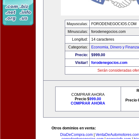
Mayusculas:
FORODENEGOCIOS.COM
Minusculas:
forodenegocios.com
Longitud:
14 caracteres
Categorias:
Economia, Dinero y Finanz
Precio:
$999.00
Visitar!
forodenegocios.com
Serán consideradas ofer
R
COMPRAR AHORA
Precio $
999.00
Precio 
COMPRAR AHORA
Otros dominios en venta:
DiaDeCompra.com
|
VentaDeAutomotores.co