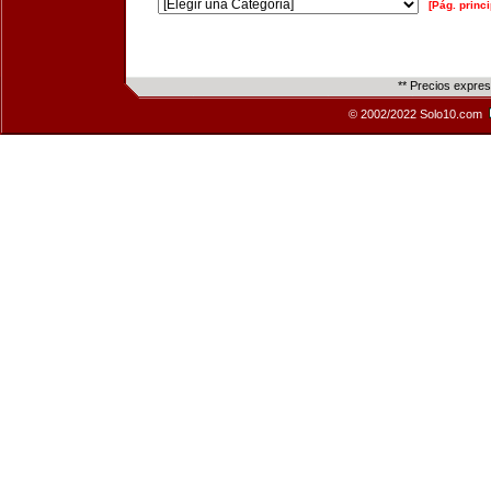
[Pág. princi
** Precios expre
© 2002/2022 Solo10.com