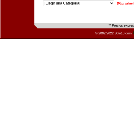
[Pág. princi
** Precios expre
© 2002/2022 Solo10.com