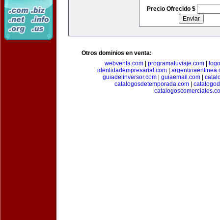
Precio Ofrecido $
Otros dominios en venta:
webventa.com
|
programatuviaje.com
|
log
identidadempresarial.com
|
argentinaenlinea
guiadelinversor.com
|
guiaemail.com
|
catal
catalogosdetemporada.com
|
catalogo
catalogoscomerciales.c