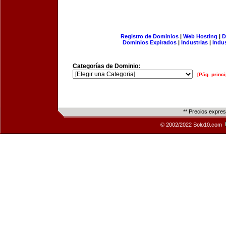
Registro de Dominios
|
Web Hosting
|
D
Dominios Expirados
|
Industrias
|
Indu
Categorías de Dominio:
[Pág. princi
** Precios expre
© 2002/2022 Solo10.com