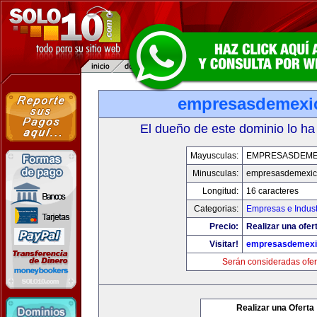
empresasdemexi
El dueño de este dominio lo ha
Mayusculas:
EMPRESASDEME
Minusculas:
empresasdemexic
Longitud:
16 caracteres
Categorias:
Empresas e Indust
Precio:
Realizar una ofer
Visitar!
empresasdemexi
Serán consideradas ofer
Realizar una Oferta