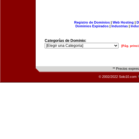
Registro de Dominios
|
Web Hosting
|
D
Dominios Expirados
|
Industrias
|
Indu
Categorías de Dominio:
[Pág. princi
** Precios expre
© 2002/2022 Solo10.com