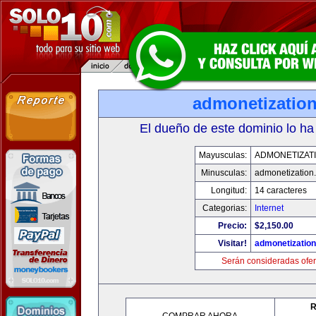
admonetizatio
El dueño de este dominio lo ha
Mayusculas:
ADMONETIZAT
Minusculas:
admonetization
Longitud:
14 caracteres
Categorias:
Internet
Precio:
$2,150.00
Visitar!
admonetizatio
Serán consideradas ofer
R