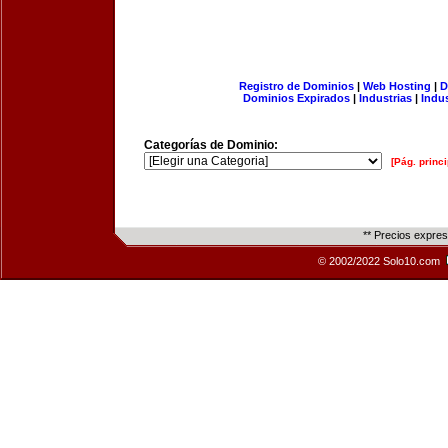
Registro de Dominios
|
Web Hosting
|
D
Dominios Expirados
|
Industrias
|
Indu
Categorías de Dominio:
[Pág. princi
** Precios expre
© 2002/2022 Solo10.com