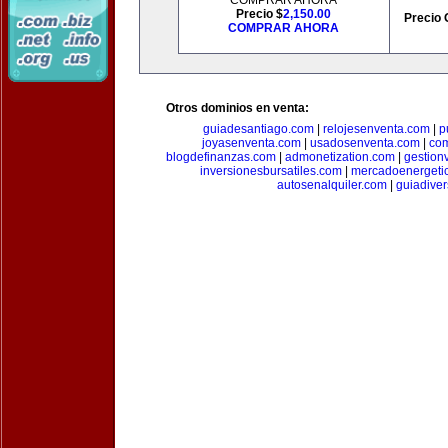
COMPRAR AHORA
Precio $
2,150.00
Precio 
COMPRAR AHORA
Otros dominios en venta:
guiadesantiago.com
|
relojesenventa.com
|
p
joyasenventa.com
|
usadosenventa.com
|
co
blogdefinanzas.com
|
admonetization.com
|
gestion
inversionesbursatiles.com
|
mercadoenergeti
autosenalquiler.com
|
guiadive