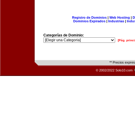
Registro de Dominios
|
Web Hosting
|
D
Dominios Expirados
|
Industrias
|
Indu
Categorías de Dominio:
[Pág. princi
** Precios expre
© 2002/2022 Solo10.com