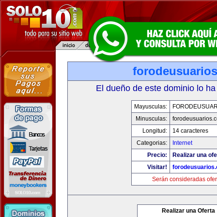
forodeusuario
El dueño de este dominio lo ha
Mayusculas:
FORODEUSUAR
Minusculas:
forodeusuarios.
Longitud:
14 caracteres
Categorias:
Internet
Precio:
Realizar una ofe
Visitar!
forodeusuarios
Serán consideradas ofer
Realizar una Oferta