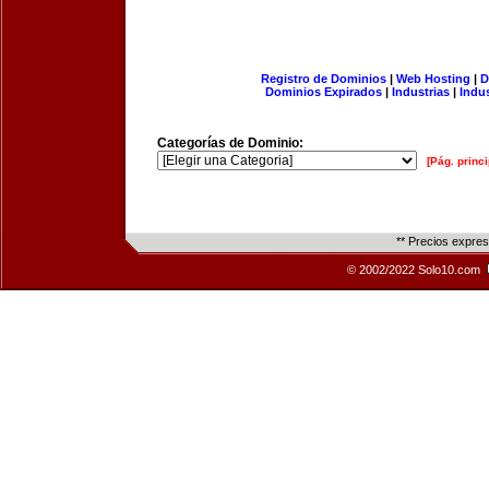
Registro de Dominios
|
Web Hosting
|
D
Dominios Expirados
|
Industrias
|
Indu
Categorías de Dominio:
[Pág. princi
** Precios expre
© 2002/2022 Solo10.com