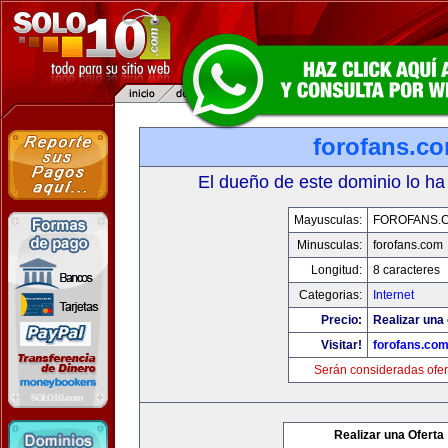
forofans.c
El dueño de este dominio lo ha
Mayusculas:
FOROFANS.
Minusculas:
forofans.com
Longitud:
8 caracteres
Categorias:
Internet
Precio:
Realizar una 
Visitar!
forofans.co
Serán consideradas ofer
Realizar una Oferta