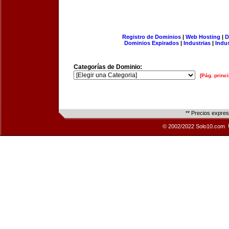
Registro de Dominios
|
Web Hosting
|
D
Dominios Expirados
|
Industrias
|
Indu
Categorías de Dominio:
[Pág. princi
** Precios expre
© 2002/2022 Solo10.com