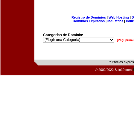
Registro de Dominios
|
Web Hosting
|
D
Dominios Expirados
|
Industrias
|
Indu
Categorías de Dominio:
[Pág. princi
** Precios expre
© 2002/2022 Solo10.com