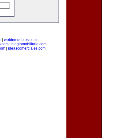
m
|
webinmuebles.com
|
s.com
|
bloginmobiliario.com
|
.com
|
ideascomerciales.com
|