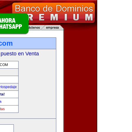
.com
 puesto en Venta
.COM
 Hospedaje
ta!
m
tas