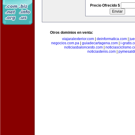
Precio Ofrecido $
Otros dominios en venta:
viajaralexterior.com
|
deinformatica.com
|
ju
negocios.com.pa
|
guiadecartagena.com
|
i-gratis.
noticiasbaloncesto.com
|
noticiasciclismo.
noticiastenis.com
|
pymesald