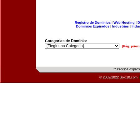
Registro de Dominios
|
Web Hosting
|
D
Dominios Expirados
|
Industrias
|
Indu
Categorías de Dominio:
[Pág. princi
** Precios expre
© 2002/2022 Solo10.com