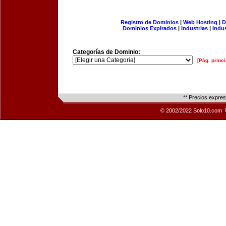
Registro de Dominios
|
Web Hosting
|
D
Dominios Expirados
|
Industrias
|
Indu
Categorías de Dominio:
[Pág. princi
** Precios expre
© 2002/2022 Solo10.com