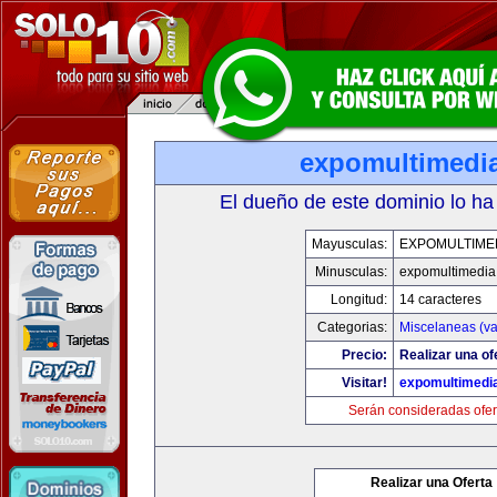
expomultimedi
El dueño de este dominio lo ha
Mayusculas:
EXPOMULTIME
Minusculas:
expomultimedia
Longitud:
14 caracteres
Categorias:
Miscelaneas (va
Precio:
Realizar una of
Visitar!
expomultimedi
Serán consideradas ofer
Realizar una Oferta