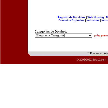
Registro de Dominios
|
Web Hosting
|
D
Dominios Expirados
|
Industrias
|
Indu
Categorías de Dominio:
[Pág. princi
** Precios expre
© 2002/2022 Solo10.com