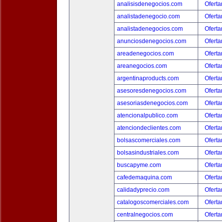
analisisdenegocios.com
Oferta
analistadenegocio.com
Oferta
analistadenegocios.com
Oferta
anunciosdenegocios.com
Oferta
areadenegocios.com
Oferta
areanegocios.com
Oferta
argentinaproducts.com
Oferta
asesoresdenegocios.com
Oferta
asesoriasdenegocios.com
Oferta
atencionalpublico.com
Oferta
atenciondeclientes.com
Oferta
bolsascomerciales.com
Oferta
bolsasindustriales.com
Oferta
buscapyme.com
Oferta
cafedemaquina.com
Oferta
calidadyprecio.com
Oferta
catalogoscomerciales.com
Oferta
centralnegocios.com
Oferta