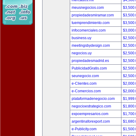
mercados.mx
$4,500
meusnegocios.com
$3,500
propiedadesmiramar.com
$3,500
tuemprendimiento.com
$3,500
infocomerciales.com
$3,000
business.uy
$2,500
meetingsbydesign.com
$2,500
negocios.uy
$2,500
propiedadesmadrid.es
$2,500
PublicidadGratis.com
$2,500
seunegocio.com
$2,500
e-Clientes.com
$2,000
e-Comercios.com
$2,000
plataformadenegocio.com
$1,999
negocioestrategico.com
$1,800
expoempresarios.com
$1,700
argentinaforexport.com
$1,680
e-Publicity.com
$1,500