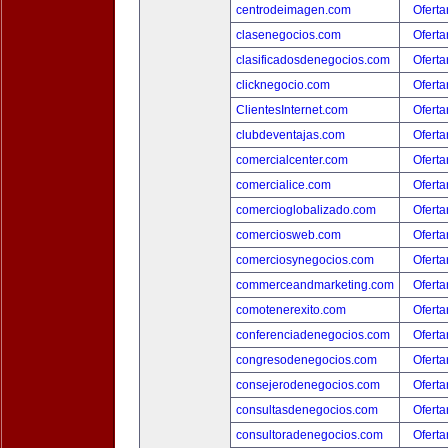
centrodeimagen.com
Oferta
clasenegocios.com
Oferta
clasificadosdenegocios.com
Oferta
clicknegocio.com
Oferta
ClientesInternet.com
Oferta
clubdeventajas.com
Oferta
comercialcenter.com
Oferta
comercialice.com
Oferta
comercioglobalizado.com
Oferta
comerciosweb.com
Oferta
comerciosynegocios.com
Oferta
commerceandmarketing.com
Oferta
comotenerexito.com
Oferta
conferenciadenegocios.com
Oferta
congresodenegocios.com
Oferta
consejerodenegocios.com
Oferta
consultasdenegocios.com
Oferta
consultoradenegocios.com
Oferta