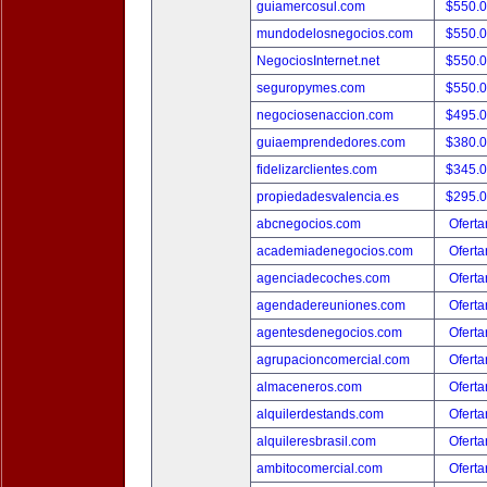
guiamercosul.com
$550.
mundodelosnegocios.com
$550.
NegociosInternet.net
$550.
seguropymes.com
$550.
negociosenaccion.com
$495.
guiaemprendedores.com
$380.
fidelizarclientes.com
$345.
propiedadesvalencia.es
$295.
abcnegocios.com
Oferta
academiadenegocios.com
Oferta
agenciadecoches.com
Oferta
agendadereuniones.com
Oferta
agentesdenegocios.com
Oferta
agrupacioncomercial.com
Oferta
almaceneros.com
Oferta
alquilerdestands.com
Oferta
alquileresbrasil.com
Oferta
ambitocomercial.com
Oferta