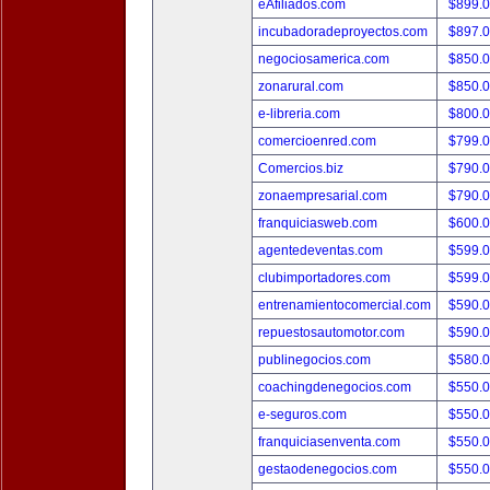
eAfiliados.com
$899.
incubadoradeproyectos.com
$897.
negociosamerica.com
$850.
zonarural.com
$850.
e-libreria.com
$800.
comercioenred.com
$799.
Comercios.biz
$790.
zonaempresarial.com
$790.
franquiciasweb.com
$600.
agentedeventas.com
$599.
clubimportadores.com
$599.
entrenamientocomercial.com
$590.
repuestosautomotor.com
$590.
publinegocios.com
$580.
coachingdenegocios.com
$550.
e-seguros.com
$550.
franquiciasenventa.com
$550.
gestaodenegocios.com
$550.