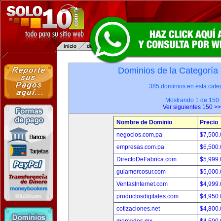
Dominios de la Categoría
385 dominios en esta categ
Mostrando 1 de 150
Ver siguientes 150 >>
Nombre de Dominio
Precio
negocios.com.pa
$7,500
empresas.com.pa
$6,500
DirectoDeFabrica.com
$5,999
guiamercosur.com
$5,000
VentasInternet.com
$4,999
productosdigitales.com
$4,950
cotizaciones.net
$4,800