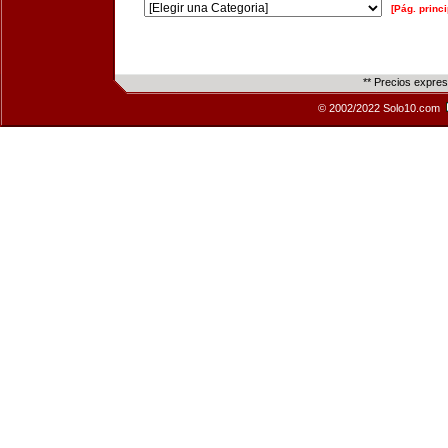
[Pág. princi
** Precios expre
© 2002/2022 Solo10.com