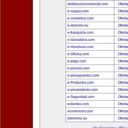
distribucioncomercial.com
Oferta
e-cargas.com
Oferta
e-cosmetica.com
Oferta
e-derecho.eu
Oferta
e-franquicia.com
Oferta
e-Ganaderia.com
Oferta
e-Honduras.com
Oferta
e-Oficina.com
Oferta
e-pago.com
Oferta
e-precios.com
Oferta
e-presupuestos.com
Oferta
e-Productos.com
Oferta
e-proveedores.com
Oferta
e-Seguridad.com
Oferta
eclientes.com
Oferta
ecomercios.com
Oferta
ederecho.eu
Oferta