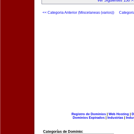
Ver Siguientes 150 >
<< Categoria Anterior (Miscelaneas (varios))
Categori
Registro de Dominios
|
Web Hosting
|
D
Dominios Expirados
|
Industrias
|
Indu
Categorías de Dominio: