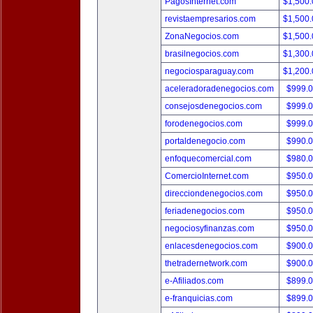
PagosInternet.com
$1,500
revistaempresarios.com
$1,500
ZonaNegocios.com
$1,500
brasilnegocios.com
$1,300
negociosparaguay.com
$1,200
aceleradoradenegocios.com
$999.
consejosdenegocios.com
$999.
forodenegocios.com
$999.
portaldenegocio.com
$990.
enfoquecomercial.com
$980.
ComercioInternet.com
$950.
direcciondenegocios.com
$950.
feriadenegocios.com
$950.
negociosyfinanzas.com
$950.
enlacesdenegocios.com
$900.
thetradernetwork.com
$900.
e-Afiliados.com
$899.
e-franquicias.com
$899.