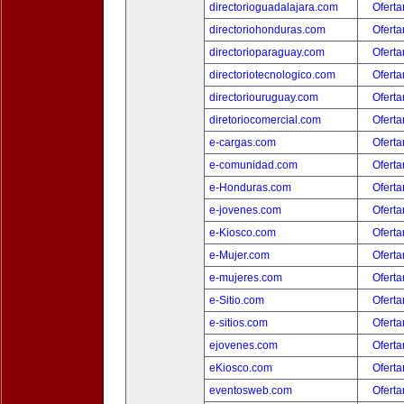
directorioguadalajara.com
Oferta
directoriohonduras.com
Oferta
directorioparaguay.com
Oferta
directoriotecnologico.com
Oferta
directoriouruguay.com
Oferta
diretoriocomercial.com
Oferta
e-cargas.com
Oferta
e-comunidad.com
Oferta
e-Honduras.com
Oferta
e-jovenes.com
Oferta
e-Kiosco.com
Oferta
e-Mujer.com
Oferta
e-mujeres.com
Oferta
e-Sitio.com
Oferta
e-sitios.com
Oferta
ejovenes.com
Oferta
eKiosco.com
Oferta
eventosweb.com
Oferta