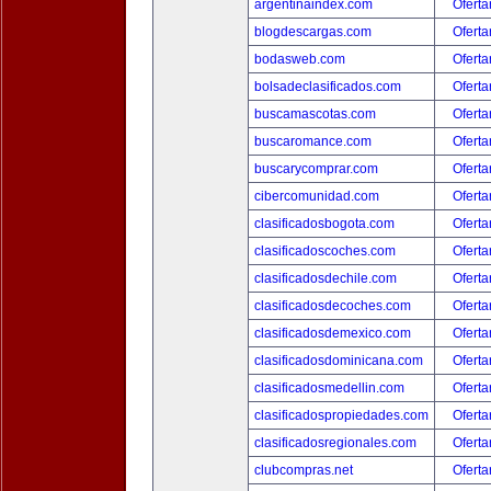
argentinaindex.com
Oferta
blogdescargas.com
Oferta
bodasweb.com
Oferta
bolsadeclasificados.com
Oferta
buscamascotas.com
Oferta
buscaromance.com
Oferta
buscarycomprar.com
Oferta
cibercomunidad.com
Oferta
clasificadosbogota.com
Oferta
clasificadoscoches.com
Oferta
clasificadosdechile.com
Oferta
clasificadosdecoches.com
Oferta
clasificadosdemexico.com
Oferta
clasificadosdominicana.com
Oferta
clasificadosmedellin.com
Oferta
clasificadospropiedades.com
Oferta
clasificadosregionales.com
Oferta
clubcompras.net
Oferta