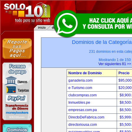
Dominios de la Categoría
231 dominios en esta categ
Mostrando 1 de 150
Ver siguientes 81 >>
Nombre de Dominio
Precio
ganaderia.com
$95,000
e-Turismo.com
$20,000
clubcompras.com
$8,900
Inmuebles.pe
$8,500
empresas.com.pa
$6,500
DirectoDeFabrica.com
$5,999
directoriousa.com
$5,500