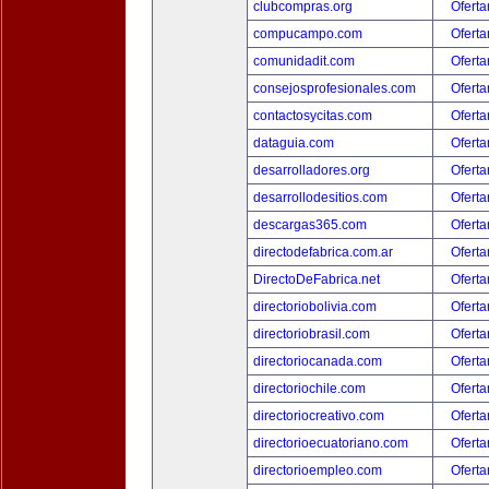
clubcompras.org
Oferta
compucampo.com
Oferta
comunidadit.com
Oferta
consejosprofesionales.com
Oferta
contactosycitas.com
Oferta
dataguia.com
Oferta
desarrolladores.org
Oferta
desarrollodesitios.com
Oferta
descargas365.com
Oferta
directodefabrica.com.ar
Oferta
DirectoDeFabrica.net
Oferta
directoriobolivia.com
Oferta
directoriobrasil.com
Oferta
directoriocanada.com
Oferta
directoriochile.com
Oferta
directoriocreativo.com
Oferta
directorioecuatoriano.com
Oferta
directorioempleo.com
Oferta