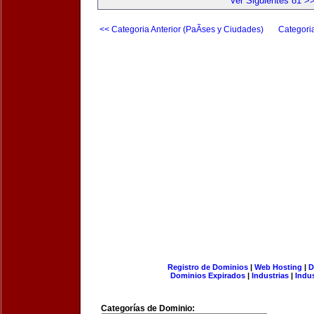
Ver Siguientes 81 >
<< Categoria Anterior (PaÃ­ses y Ciudades)
Categori
Registro de Dominios
|
Web Hosting
|
D
Dominios Expirados
|
Industrias
|
Indu
Categorías de Dominio: